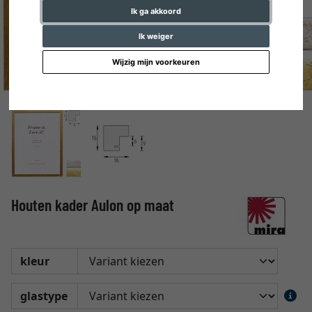
Ik ga akkoord
Ik weiger
Wijzig mijn voorkeuren
Houten kader Aulon op maat
kleur
glastype