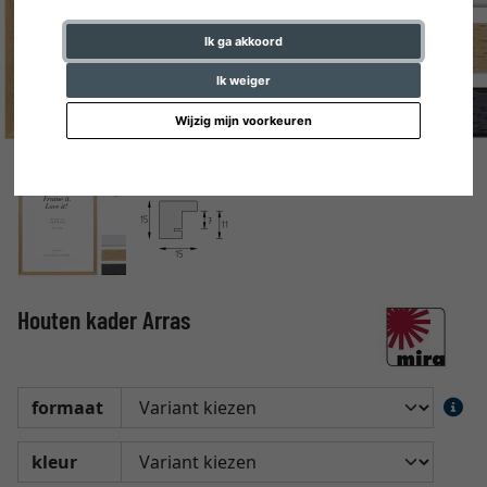
Ik ga akkoord
Ik weiger
Wijzig mijn voorkeuren
Houten kader Arras
formaat
kleur