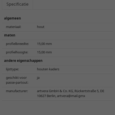
Specificatie
algemeen
materiaal:
hout
maten
profielbreedte:
15,00 mm
profielhoogte:
15,00 mm
andere eigenschappen
lijsttype:
houten kaders
geschikt voor
ja
passe-partout:
manufacturer:
artvera GmbH & Co. KG, Rückertstraße 5, DE
10627 Berlin,
artvera@mail.gmx