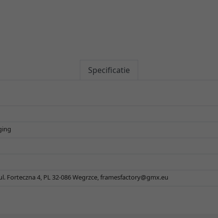
Specificatie
ging
 ul. Forteczna 4, PL 32-086 Wegrzce,
framesfactory@gmx.eu