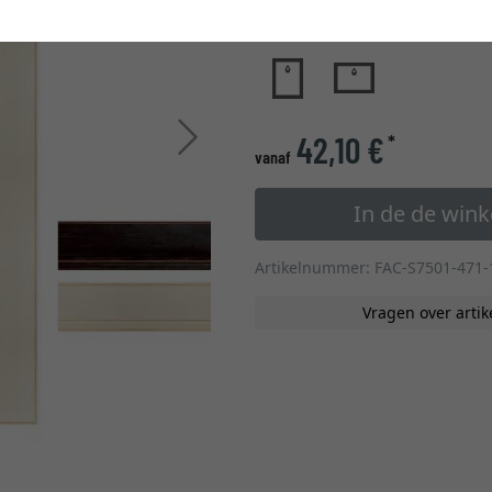
glastype
Verder
42,10 €
*
vanaf
In de de win
Artikelnummer: FAC-S7501-471-
Vragen over artik