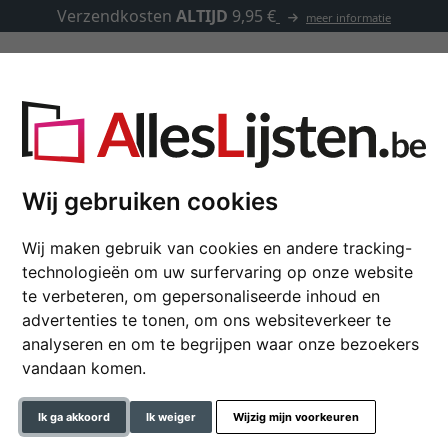
Verzendkosten
ALTIJD
9,95 €
meer informatie
Kaders op maat
Passe-partouts
Toebehoren
Wij gebruiken cookies
Wij maken gebruik van cookies en andere tracking-
Houten kader Adela
technologieën om uw surfervaring op onze website
te verbeteren, om gepersonaliseerde inhoud en
advertenties te tonen, om ons websiteverkeer te
analyseren en om te begrijpen waar onze bezoekers
formaat
vandaan komen.
kleur
Ik ga akkoord
Ik weiger
Wijzig mijn voorkeuren