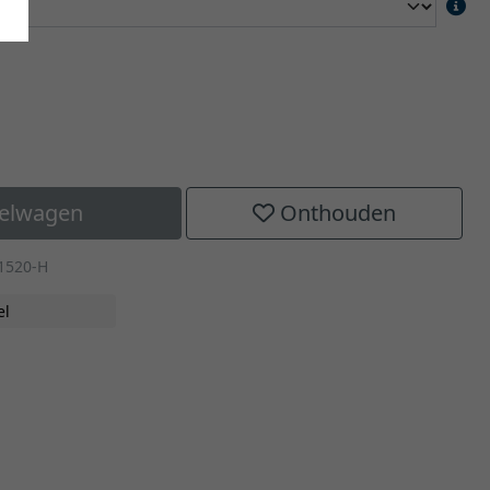
kelwagen
Onthouden
1520-H
el