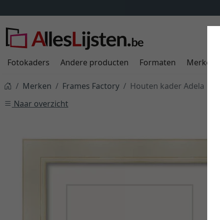
Fotokaders
Andere producten
Formaten
Merken
Merken
Frames Factory
Houten kader Adela
Naar overzicht