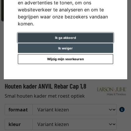
en advertenties te tonen, om ons
websiteverkeer te analyseren en om te
begrijpen waar onze bezoekers vandaan
komen.
Ik ga akkoord
Ik weiger
Wijzig mijn voorkeuren
Houten kader ANVIL Rebar Cap 1,8
Smal houten kader met roest optiek
formaat
kleur