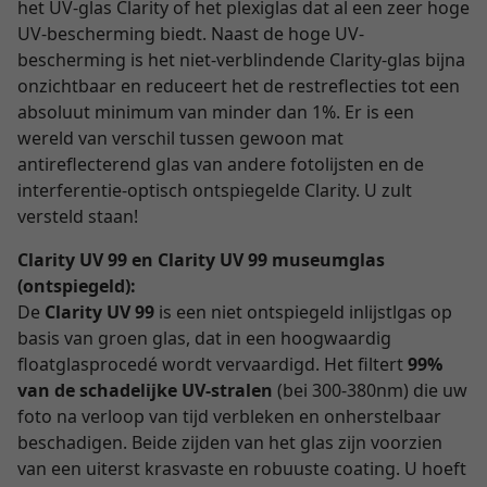
het UV-glas Clarity of het plexiglas dat al een zeer hoge
UV-bescherming biedt. Naast de hoge UV-
bescherming is het niet-verblindende Clarity-glas bijna
onzichtbaar en reduceert het de restreflecties tot een
absoluut minimum van minder dan 1%. Er is een
wereld van verschil tussen gewoon mat
antireflecterend glas van andere fotolijsten en de
interferentie-optisch ontspiegelde Clarity. U zult
versteld staan!
Clarity UV 99 en Clarity UV 99 museumglas
(ontspiegeld):
De
Clarity UV 99
is een niet ontspiegeld inlijstlgas op
basis van groen glas, dat in een hoogwaardig
floatglasprocedé wordt vervaardigd. Het filtert
99%
van de schadelijke UV-stralen
(bei 300-380nm) die uw
foto na verloop van tijd verbleken en onherstelbaar
beschadigen. Beide zijden van het glas zijn voorzien
van een uiterst krasvaste en robuuste coating. U hoeft