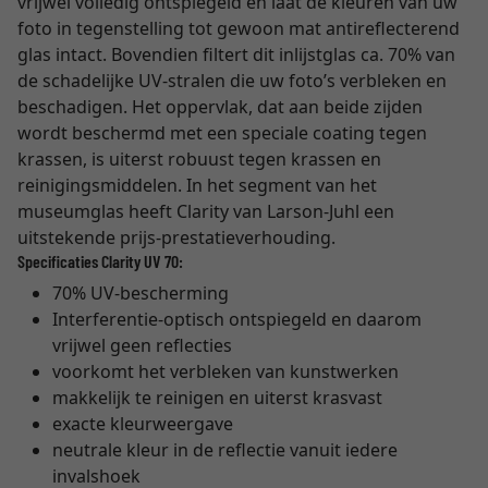
vrijwel volledig ontspiegeld en laat de kleuren van uw
foto in tegenstelling tot gewoon mat antireflecterend
glas intact. Bovendien filtert dit inlijstglas ca. 70% van
de schadelijke UV-stralen die uw foto’s verbleken en
beschadigen. Het oppervlak, dat aan beide zijden
wordt beschermd met een speciale coating tegen
krassen, is uiterst robuust tegen krassen en
reinigingsmiddelen. In het segment van het
museumglas heeft Clarity van Larson-Juhl een
uitstekende prijs-prestatieverhouding.
Specificaties Clarity UV 70:
70% UV-bescherming
Interferentie-optisch ontspiegeld en daarom
vrijwel geen reflecties
voorkomt het verbleken van kunstwerken
makkelijk te reinigen en uiterst krasvast
exacte kleurweergave
neutrale kleur in de reflectie vanuit iedere
invalshoek