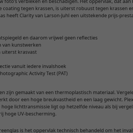
uw foto’s verbleken en beschadigen. Het oppervlak, dat aan
coating tegen krassen, is uiterst robuust tegen krassen en
 heeft Clarity van Larson-Juhl een uitstekende prijs-prest
ntspiegeld en daarom vrijwel geen reflecties
n van kunstwerken
 uiterst krasvast
lectie vanuit iedere invalshoek
hotographic Activity Test (PAT)
en zijn gemaakt van een thermoplastisch materiaal. Vergel
rkt door een hoge breukvastheid en een laag gewicht. Plexi
hoge lichttransmissie ligt op hetzelfde niveau als bij verge
vrij hoge UV-bescherming.
yreenglas is het oppervlak technisch behandeld om het invall