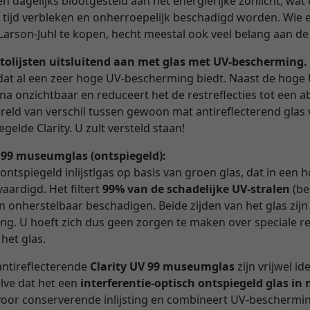
 dagelijks blootgesteld aan het energierijke zonlicht, wat e
n tijd verbleken en onherroepelijk beschadigd worden. Wie 
Larson-Juhl te kopen, hecht meestal ook veel belang aan de
tolijsten uitsluitend aan met glas met UV-bescherming.
as dat al een zeer hoge UV-bescherming biedt. Naast de hoge
ijna onzichtbaar en reduceert het de restreflecties tot een
reld van verschil tussen gewoon mat antireflecterend glas 
gelde Clarity. U zult versteld staan!
V 99 museumglas (ontspiegeld):
 ontspiegeld inlijstlgas op basis van groen glas, dat in een
aardigd. Het filtert
99% van de schadelijke UV-stralen
(be
en onherstelbaar beschadigen. Beide zijden van het glas zijn
ng. U hoeft zich dus geen zorgen te maken over speciale r
 het glas.
antireflecterende
Clarity UV 99 museumglas
zijn vrijwel id
alve dat het een
interferentie-optisch ontspiegeld glas i
d voor conserverende inlijsting en combineert UV-beschermi