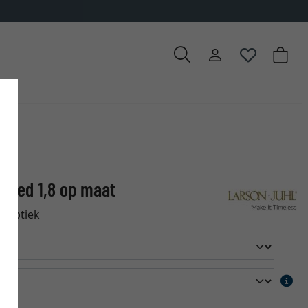
✓
500.000 artikelen om uit te ki
olted 1,8 op maat
t optiek