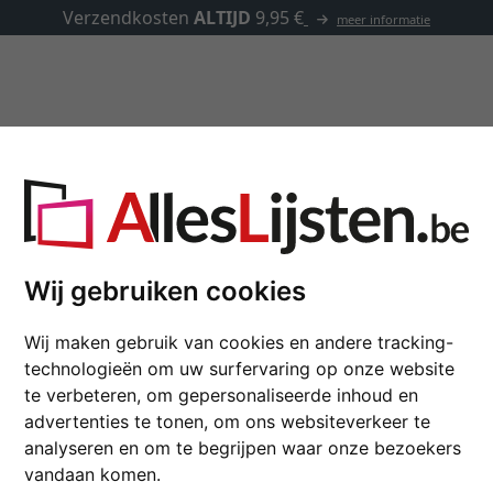
Kaders op maat
Passe-partouts
Toebehoren
1,8 op maat
Wij gebruiken cookies
Houten kader ANVIL B
Wij maken gebruik van cookies en andere tracking-
Smal houten kader met roes
technologieën om uw surfervaring op onze website
kleur
te verbeteren, om gepersonaliseerde inhoud en
advertenties te tonen, om ons websiteverkeer te
analyseren en om te begrijpen waar onze bezoekers
glastype
vandaan komen.