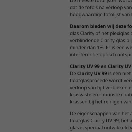
De meeste fotolijsten worden
dat de foto’s na verloop va
hoogwaardige fotolijst van 
Daarom bieden wij deze fo
glas Clarity of het plexigl
verblindende Clarity-glas b
minder dan 1%. Er is een we
interferentie-optisch ontspie
Clarity UV 99 en Clarity U
De
Clarity UV 99
is een niet
floatglasprocedé wordt verv
verloop van tijd verbleken 
krasvaste en robuuste coati
krassen bij het reinigen van
De eigenschappen van het 
floatglas Clarity UV 99, beh
glas is speciaal ontwikkel