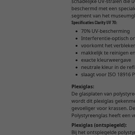
schadelijke UV-stralen die 
beschermd met een speciale 
segment van het museumglas
Specificaties Clarity UV 70:
70% UV-bescherming
Interferentie-optisch o
voorkomt het verbleke
makkelijk te reinigen en
exacte kleurweergave
neutrale kleur in de ref
slaagt voor ISO 18916 P
Plexiglas:
De glasplaten van polystyre
wordt dit plexiglas gekenme
gevoeliger voor krassen. De 
Polystyreenglas heeft een 
Plexiglas (ontspiegeld):
Bij het ontspiegelde polyst