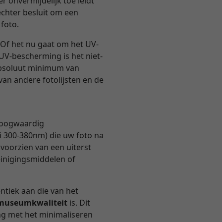
r onvermijdelijk toe leidt
echter besluit om een
 foto.
Of het nu gaat om het UV-
 UV-bescherming is het niet-
 absoluut minimum van
van andere fotolijsten en de
 hoogwaardig
i 300-380nm) die uw foto na
 voorzien van een uiterst
einigingsmiddelen of
entiek aan die van het
n museumkwaliteit
is. Dit
ng met het minimaliseren