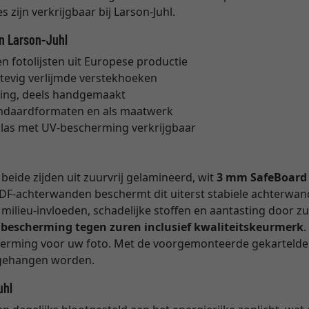
 zijn verkrijgbaar bij Larson-Juhl.
an Larson-Juhl
 fotolijsten uit Europese productie
stevig verlijmde verstekhoeken
ing, deels handgemaakt
tandaardformaten en als maatwerk
glas met UV-bescherming verkrijgbaar
eide zijden uit zuurvrij gelamineerd, wit
3 mm SafeBoard
DF-achterwanden beschermt dit uiterst stabiele achterwan
milieu-invloeden, schadelijke stoffen en aantasting door z
e bescherming tegen zuren inclusief kwaliteitskeurmerk
cherming voor uw foto. Met de voorgemonteerde gekartelde 
opgehangen worden.
uhl