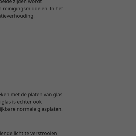
 beide zijden wordt
 reinigingsmiddelen. In het
atieverhouding.
eken met de platen van glas
glas is echter ook
lijkbare normale glasplaten.
ende licht te verstrooien