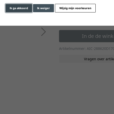
» naar de formaten op m
Ik ga akkoord
Ik weiger
Wijzig mijn voorkeuren
60,40 €
*
vanaf
Verder
In de de win
Artikelnummer: AIC-288620D17
Vragen over artik