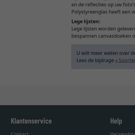
en de reflecties op uw foto’
Polystyreenglas heeft een 
Lege lijsten:
Lege lijsten worden gelever
bespannen canvasdoeken of
U wilt meer weten over de
Lees de bijdrage
» Soorte
Klantenservice
Help
Contact
Verzendin