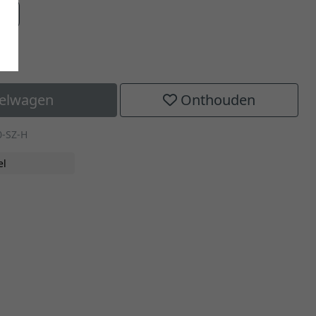
aat
kelwagen
Onthouden
0-SZ-H
el