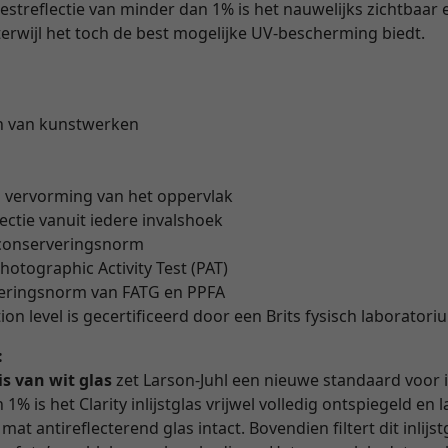
restreflectie van minder dan 1% is het nauwelijks zichtbaar 
erwijl het toch de best mogelijke UV-bescherming biedt.
n van kunstwerken
" vervorming van het oppervlak
lectie vanuit iedere invalshoek
 conserveringsnorm
hotographic Activity Test (PAT)
veringsnorm van FATG en PPFA
on level is gecertificeerd door een Brits fysisch laborator
:
is van wit glas
zet Larson-Juhl een nieuwe standaard voor i
1% is het Clarity inlijstglas vrijwel volledig ontspiegeld en
at antireflecterend glas intact. Bovendien filtert dit inlijs