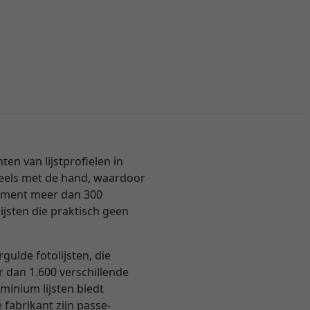
n van lijstprofielen in
 deels met de hand, waardoor
ortiment meer dan 300
ijsten die praktisch geen
ulde fotolijsten, die
er dan 1.600 verschillende
inium lijsten biedt
 fabrikant zijn passe-