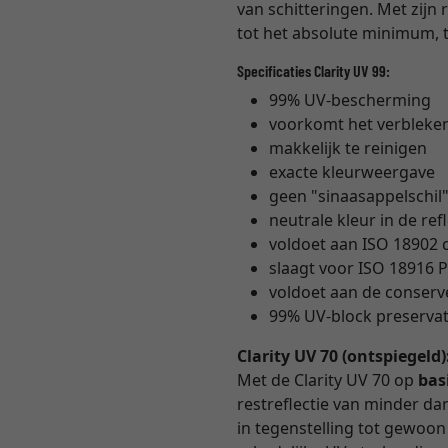
van schitteringen. Met zijn 
tot het absolute minimum, t
Specificaties Clarity UV 99:
99% UV-bescherming
voorkomt het verbleke
makkelijk te reinigen
exacte kleurweergave
geen "sinaasappelschil
neutrale kleur in de ref
voldoet aan ISO 18902
slaagt voor ISO 18916 P
voldoet aan de conser
99% UV-block preservati
Clarity UV 70 (ontspiegeld)
Met de Clarity UV 70 op
bas
restreflectie van minder dan 
in tegenstelling tot gewoon m