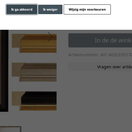
» naar de formaten op m
Ik ga akkoord
Ik weiger
Wijzig mijn voorkeuren
67,60 €
*
vanaf
Verder
In de de win
Artikelnummer: AIC-403235D17
Vragen over artik