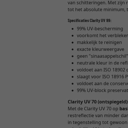
van schitteringen. Met zijn 
tot het absolute minimum, t
Specificaties Clarity UV 99:
99% UV-bescherming
voorkomt het verbleke
makkelijk te reinigen
exacte kleurweergave
geen "sinaasappelschil
neutrale kleur in de ref
voldoet aan ISO 18902
slaagt voor ISO 18916 P
voldoet aan de conser
99% UV-block preservati
Clarity UV 70 (ontspiegeld)
Met de Clarity UV 70 op
bas
restreflectie van minder dan 
in tegenstelling tot gewoon m