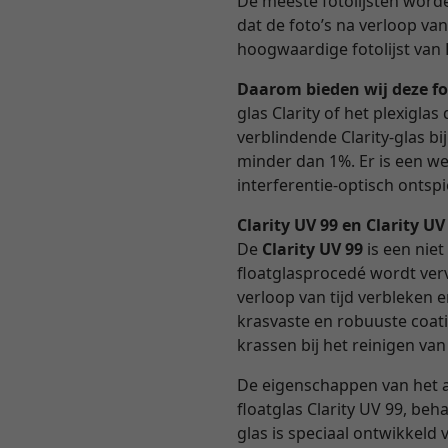
De meeste fotolijsten worden
dat de foto’s na verloop va
hoogwaardige fotolijst van 
Daarom bieden wij deze fo
glas Clarity of het plexigl
verblindende Clarity-glas b
minder dan 1%. Er is een we
interferentie-optisch ontspie
Clarity UV 99 en Clarity U
De
Clarity UV 99
is een niet
floatglasprocedé wordt verv
verloop van tijd verbleken 
krasvaste en robuuste coati
krassen bij het reinigen van
De eigenschappen van het 
floatglas Clarity UV 99, beh
glas is speciaal ontwikkel