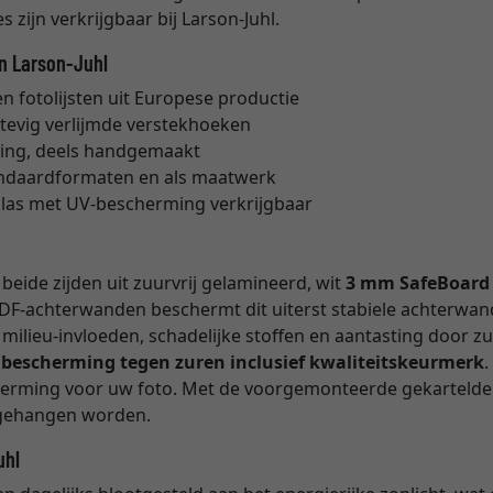
 zijn verkrijgbaar bij Larson-Juhl.
an Larson-Juhl
 fotolijsten uit Europese productie
stevig verlijmde verstekhoeken
ing, deels handgemaakt
tandaardformaten en als maatwerk
glas met UV-bescherming verkrijgbaar
eide zijden uit zuurvrij gelamineerd, wit
3 mm SafeBoard
DF-achterwanden beschermt dit uiterst stabiele achterwan
milieu-invloeden, schadelijke stoffen en aantasting door z
e bescherming tegen zuren inclusief kwaliteitskeurmerk
cherming voor uw foto. Met de voorgemonteerde gekartelde 
opgehangen worden.
uhl