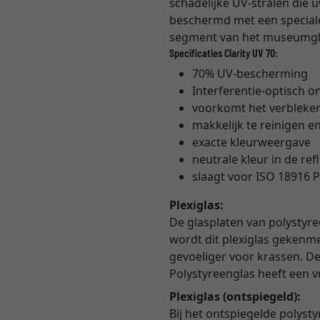
schadelijke UV-stralen die 
beschermd met een speciale 
segment van het museumglas
Specificaties Clarity UV 70:
70% UV-bescherming
Interferentie-optisch o
voorkomt het verbleke
makkelijk te reinigen en
exacte kleurweergave
neutrale kleur in de ref
slaagt voor ISO 18916 P
Plexiglas:
De glasplaten van polystyre
wordt dit plexiglas gekenme
gevoeliger voor krassen. De 
Polystyreenglas heeft een 
Plexiglas (ontspiegeld):
Bij het ontspiegelde polyst