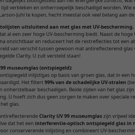
 dagelijks blootgesteld aan het energierijke zonlicht, wat e
n tijd verbleken en onherroepelijk beschadigd worden. Wie 
Larson-Juhl te kopen, hecht meestal ook veel belang aan de
tolijsten uitsluitend aan met glas met UV-bescherming.
as dat al een zeer hoge UV-bescherming biedt. Naast de hoge
ijna onzichtbaar en reduceert het de restreflecties tot een
reld van verschil tussen gewoon mat antireflecterend glas 
gelde Clarity. U zult versteld staan!
V 99 museumglas (ontspiegeld):
 ontspiegeld inlijstlgas op basis van groen glas, dat in een
aardigd. Het filtert
99% van de schadelijke UV-stralen
(be
en onherstelbaar beschadigen. Beide zijden van het glas zijn
ng. U hoeft zich dus geen zorgen te maken over speciale r
 het glas.
antireflecterende
Clarity UV 99 museumglas
zijn vrijwel id
alve dat het een
interferentie-optisch ontspiegeld glas i
d voor conserverende inlijsting en combineert UV-beschermi