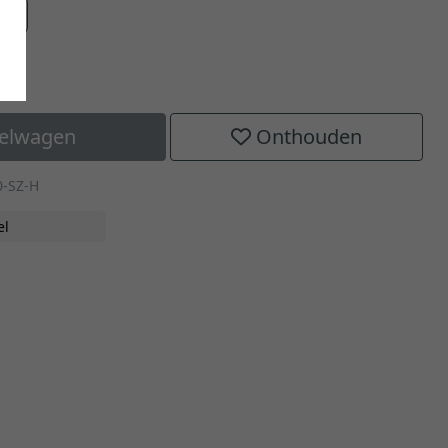
aat
kelwagen
Onthouden
0-SZ-H
el