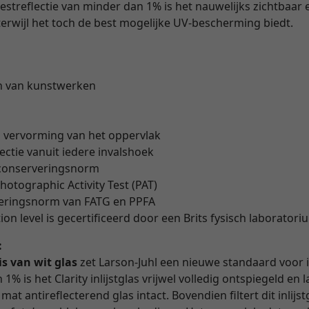
restreflectie van minder dan 1% is het nauwelijks zichtbaar 
erwijl het toch de best mogelijke UV-bescherming biedt.
n van kunstwerken
" vervorming van het oppervlak
lectie vanuit iedere invalshoek
 conserveringsnorm
hotographic Activity Test (PAT)
veringsnorm van FATG en PPFA
on level is gecertificeerd door een Brits fysisch laborator
:
is van wit glas
zet Larson-Juhl een nieuwe standaard voor i
1% is het Clarity inlijstglas vrijwel volledig ontspiegeld en
at antireflecterend glas intact. Bovendien filtert dit inlijs