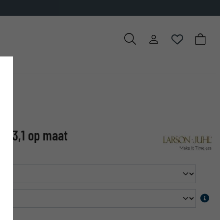
✓
500.000 artikelen om uit te ki
E 3,1 op maat