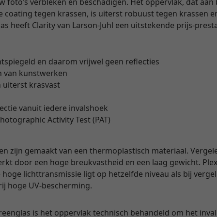
uw foto’s verbleken en beschadigen. Het oppervlak, dat aan
coating tegen krassen, is uiterst robuust tegen krassen en
 heeft Clarity van Larson-Juhl een uitstekende prijs-prest
ntspiegeld en daarom vrijwel geen reflecties
n van kunstwerken
 uiterst krasvast
lectie vanuit iedere invalshoek
hotographic Activity Test (PAT)
en zijn gemaakt van een thermoplastisch materiaal. Vergel
rkt door een hoge breukvastheid en een laag gewicht. Plexi
hoge lichttransmissie ligt op hetzelfde niveau als bij verge
vrij hoge UV-bescherming.
yreenglas is het oppervlak technisch behandeld om het invall