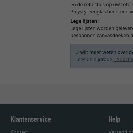
en de reflecties op uw foto’
Polystyreenglas heeft een 
Lege lijsten:
Lege lijsten worden gelever
bespannen canvasdoeken of
U wilt meer weten over de
Lees de bijdrage
» Soorte
Klantenservice
Help
Contact
Verzendin