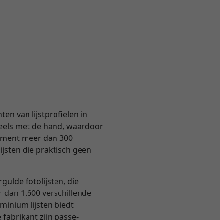
n van lijstprofielen in
 deels met de hand, waardoor
ortiment meer dan 300
ijsten die praktisch geen
ulde fotolijsten, die
er dan 1.600 verschillende
inium lijsten biedt
 fabrikant zijn passe-