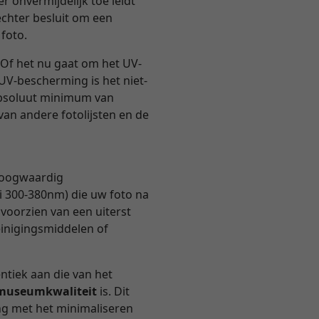
r onvermijdelijk toe leidt
echter besluit om een
 foto.
Of het nu gaat om het UV-
 UV-bescherming is het niet-
 absoluut minimum van
van andere fotolijsten en de
 hoogwaardig
i 300-380nm) die uw foto na
 voorzien van een uiterst
einigingsmiddelen of
entiek aan die van het
n museumkwaliteit
is. Dit
ng met het minimaliseren