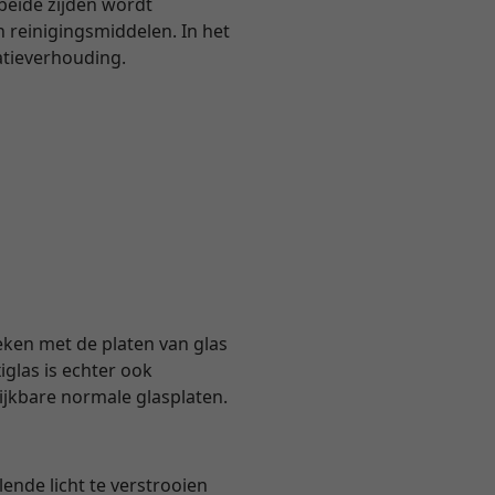
 beide zijden wordt
 reinigingsmiddelen. In het
atieverhouding.
eken met de platen van glas
glas is echter ook
lijkbare normale glasplaten.
ende licht te verstrooien