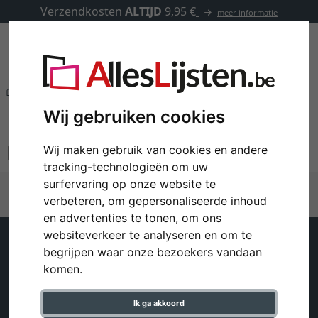
Verzendkosten
ALTIJD
9,95 €
meer informatie
Merken
Hama
Wij gebruiken cookies
Hama
Wij maken gebruik van cookies en andere
tracking-technologieën om uw
surfervaring op onze website te
verbeteren, om gepersonaliseerde inhoud
en advertenties te tonen, om ons
websiteverkeer te analyseren en om te
Klantenservice
Help
begrijpen waar onze bezoekers vandaan
komen.
Contact
Verzending en kosten
Winkelwagentje
Ik ga akkoord