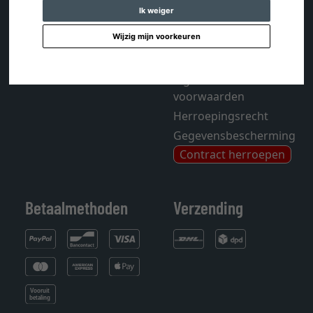
FAQ - Veelgestelde
Account
Ik weiger
vragen
Colofon
Wijzig mijn voorkeuren
Tijdschrift
Mijn verlanglijstje
Sitemap
Algemene
voorwaarden
Herroepingsrecht
Gegevensbescherming
Contract herroepen
Betaalmethoden
Verzending