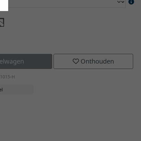
kelwagen
Onthouden
-1015-H
el