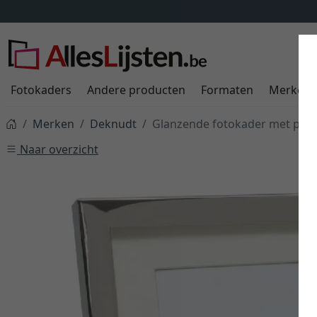
Fotokaders
Andere producten
Formaten
Merken
Merken
Deknudt
Glanzende fotokader met pass
Naar overzicht