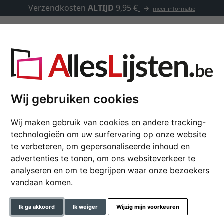
Verzendkosten
ALTIJD
9,95 €
meer informatie
Kaders op maat
Passe-partouts
Toebehoren
e-partout
Wij gebruiken cookies
Wij maken gebruik van cookies en andere tracking-
Glanzende fotokader 
technologieën om uw surfervaring op onze website
te verbeteren, om gepersonaliseerde inhoud en
advertenties te tonen, om ons websiteverkeer te
analyseren en om te begrijpen waar onze bezoekers
formaat
vandaan komen.
kleur
Ik ga akkoord
Ik weiger
Wijzig mijn voorkeuren