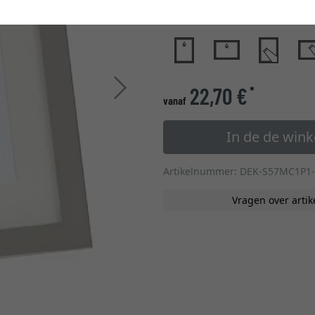
glastype
Verder
22,70 €
*
vanaf
In de de win
Artikelnummer: DEK-S57MC1P1
Vragen over artik