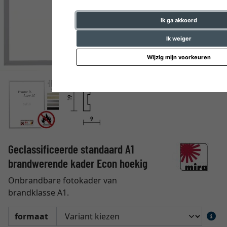
Ik ga akkoord
Ik weiger
Wijzig mijn voorkeuren
Geclassificeerde standaard A1
brandwerende kader Econ hoekig
Onbrandbare fotokader van
brandklasse A1.
formaat