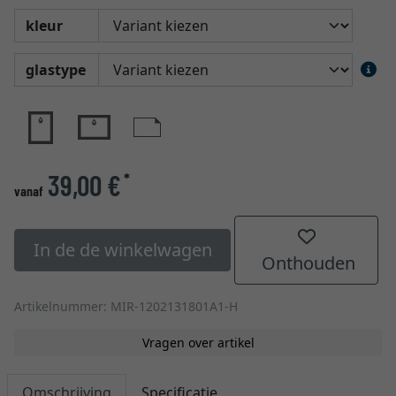
kleur
glastype
39,00 €
*
vanaf
In de de winkelwagen
Onthouden
Artikelnummer: MIR-1202131801A1-H
Vragen over artikel
Omschrijving
Specificatie