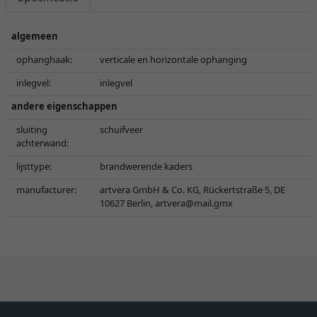
algemeen
ophanghaak:
verticale en horizontale ophanging
inlegvel:
inlegvel
andere eigenschappen
sluiting
schuifveer
achterwand:
lijsttype:
brandwerende kaders
manufacturer:
artvera GmbH & Co. KG, Rückertstraße 5, DE
10627 Berlin,
artvera@mail.gmx