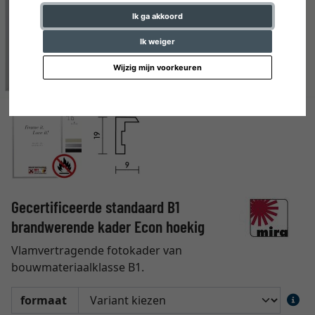
Ik ga akkoord
Ik weiger
Wijzig mijn voorkeuren
Gecertificeerde standaard B1
brandwerende kader Econ hoekig
Vlamvertragende fotokader van
bouwmateriaalklasse B1.
formaat