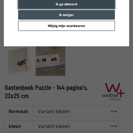
Ik ga akkoord
Ik weiger
Wijzig mijn voorkeuren
Gastenboek Puzzle - 144 pagina's,
23x25 cm
formaat
kleur