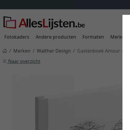
Fotokaders
Andere producten
Formaten
Merken
Merken
Walther Design
Gastenboek Amour - 72 
Naar overzicht