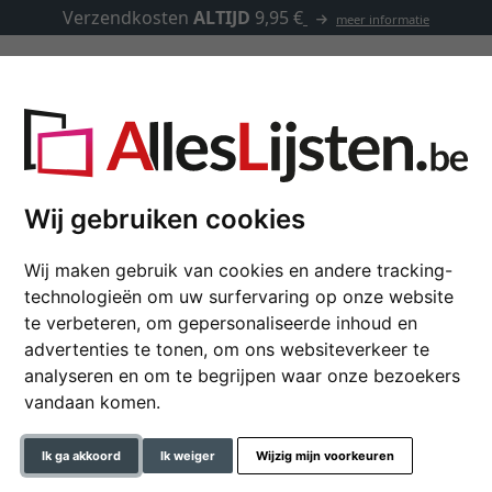
Verzendkosten
ALTIJD
9,95 €
meer informatie
Kaders op maat
Passe-partouts
Toebehoren
pagina's, 23x25 cm
Wij gebruiken cookies
Wij maken gebruik van cookies en andere tracking-
Gastenboek Amour - 7
technologieën om uw surfervaring op onze website
te verbeteren, om gepersonaliseerde inhoud en
advertenties te tonen, om ons websiteverkeer te
analyseren en om te begrijpen waar onze bezoekers
formaat
vandaan komen.
kleur
Ik ga akkoord
Ik weiger
Wijzig mijn voorkeuren