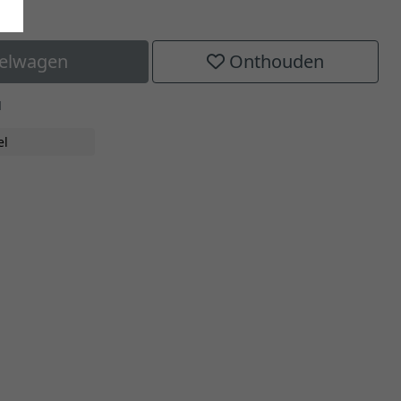
kelwagen
Onthouden
H
el