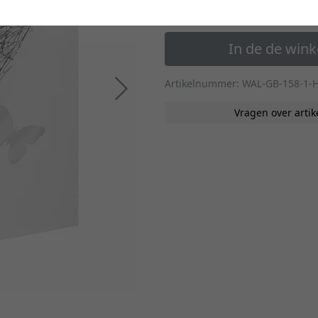
25,40 €
*
In de de win
Artikelnummer: WAL-GB-158-1-
Verder
Vragen over artik