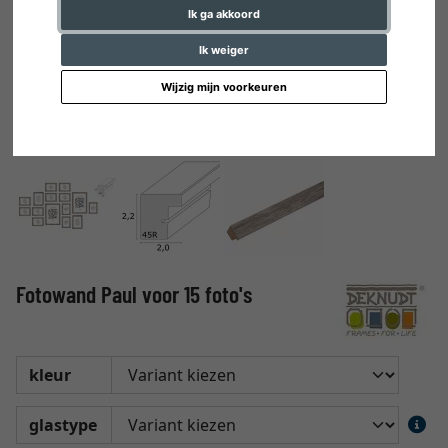
Ik ga akkoord
Ik weiger
Wijzig mijn voorkeuren
Fotowand Paul voor 15 foto's
kleur
glastype