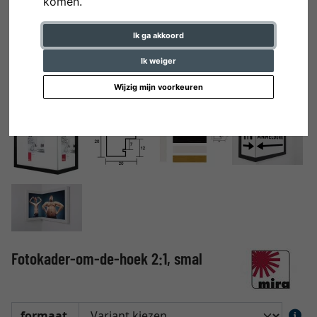
komen.
Ik ga akkoord
Ik weiger
Wijzig mijn voorkeuren
Fotokader-om-de-hoek 2:1, smal
formaat