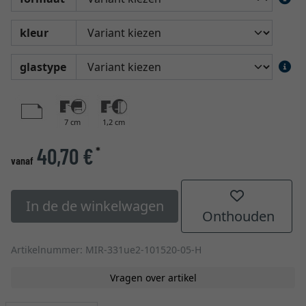
kleur
glastype
7 cm
1,2 cm
40,70 €
*
vanaf
In de de winkelwagen
Onthouden
Artikelnummer: MIR-331ue2-101520-05-H
Vragen over artikel