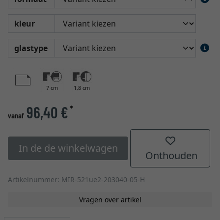
kleur
glastype
7 cm
1,8 cm
96,40 €
*
vanaf
In de de winkelwagen
Onthouden
Artikelnummer: MIR-521ue2-203040-05-H
Vragen over artikel