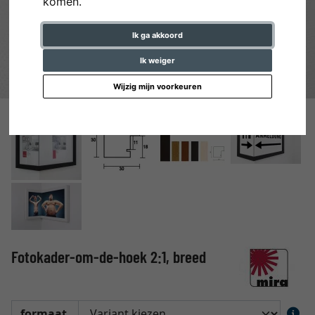
komen.
Ik ga akkoord
Ik weiger
Wijzig mijn voorkeuren
Fotokader-om-de-hoek 2:1, breed
formaat