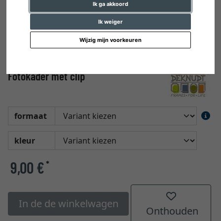
Ik ga akkoord
Ik weiger
Wijzig mijn voorkeuren
Fotokader met clip
formaat
kleur
9,00 €
*
In de de winkelwagen
Onthouden