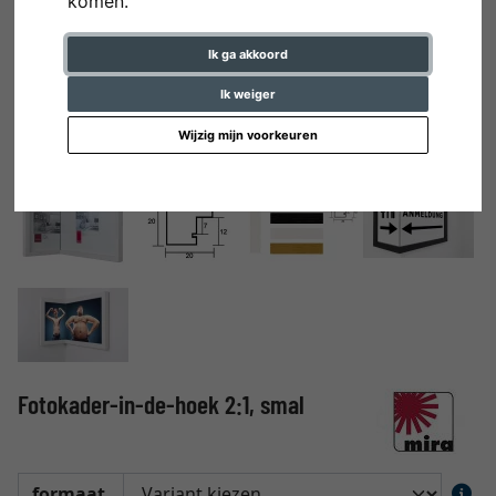
komen.
Ik ga akkoord
Ik weiger
Wijzig mijn voorkeuren
Fotokader-in-de-hoek 2:1, smal
formaat