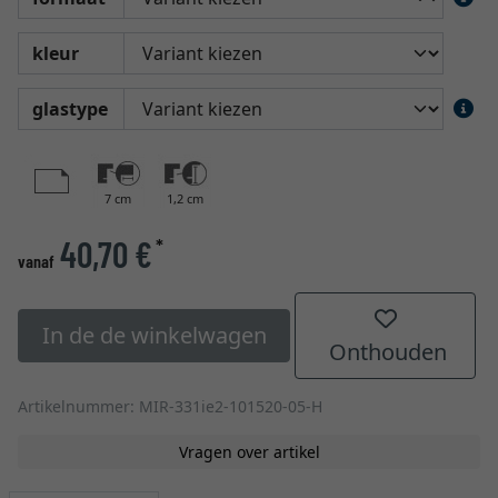
kleur
glastype
7 cm
1,2 cm
40,70 €
*
vanaf
In de de winkelwagen
Onthouden
Artikelnummer: MIR-331ie2-101520-05-H
Vragen over artikel