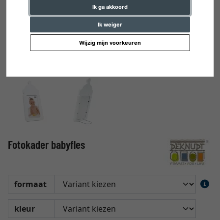
Ik ga akkoord
Ik weiger
Wijzig mijn voorkeuren
Fotokader babyfles
formaat
kleur