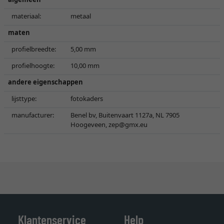
materiaal:
metaal
maten
profielbreedte:
5,00 mm
profielhoogte:
10,00 mm
andere eigenschappen
lijsttype:
fotokaders
manufacturer:
Benel bv, Buitenvaart 1127a, NL 7905
Hoogeveen,
zep@gmx.eu
Klantenservice
Help