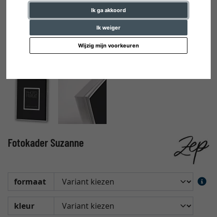
Ik ga akkoord
Ik weiger
Wijzig mijn voorkeuren
Fotokader Suzanne
formaat
kleur