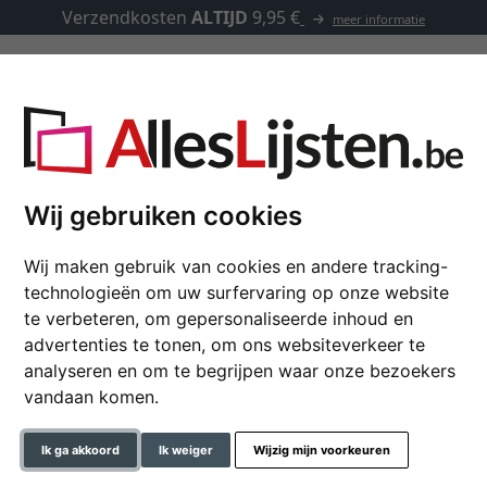
Verzendkosten
ALTIJD
9,95 €
meer informatie
Kaders op maat
Passe-partouts
Toebehoren
Wij gebruiken cookies
Wij maken gebruik van cookies en andere tracking-
Fotokader Simplicity
technologieën om uw surfervaring op onze website
te verbeteren, om gepersonaliseerde inhoud en
advertenties te tonen, om ons websiteverkeer te
analyseren en om te begrijpen waar onze bezoekers
formaat
vandaan komen.
kleur
Ik ga akkoord
Ik weiger
Wijzig mijn voorkeuren