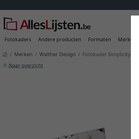
Fotokaders
Andere producten
Formaten
Merken
Merken
Walther Design
Fotokader Simplicity
Naar overzicht