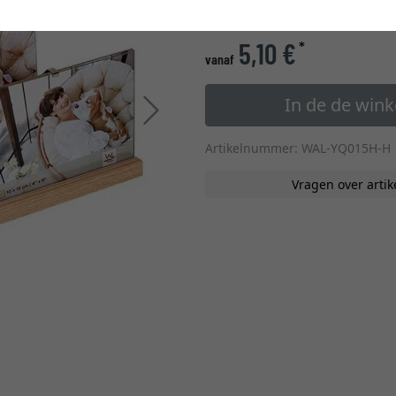
glastype
5,10 €
*
vanaf
In de de win
Verder
Artikelnummer: WAL-YQ015H-H
Vragen over artik