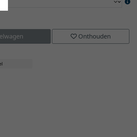
kelwagen
Onthouden
el