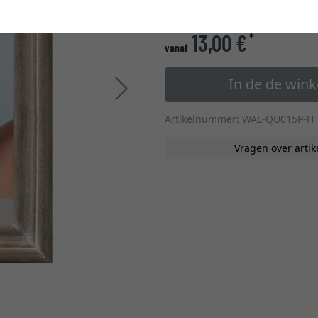
glastype
13,00 €
*
vanaf
In de de win
Verder
Artikelnummer: WAL-QU015P-H
Vragen over artik