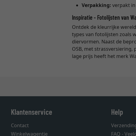
Verpakking:
verpakt i
Inspiratie - Fotolijsten van W
Ontdek de kleurrijke wereld
types van fotolijsten zoals w
diervormen. Naast de beproe
OSB, met strassversiering,
lage prijs heeft het merk W
Klantenservice
Help
Contact
Verzendin
Winkelwagentje
FAQ - Veel