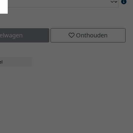
kelwagen
Onthouden
el