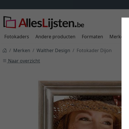
Fotokaders
Andere producten
Formaten
Merken
Merken
Walther Design
Fotokader Dijon
Naar overzicht