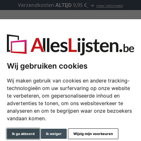
Verzendkosten
ALTIJD
9,95 €
meer informatie
Kaders op maat
Passe-partouts
Toebehoren
Wij gebruiken cookies
Wij maken gebruik van cookies en andere tracking-
Fotokader Dijon
technologieën om uw surfervaring op onze website
te verbeteren, om gepersonaliseerde inhoud en
advertenties te tonen, om ons websiteverkeer te
analyseren en om te begrijpen waar onze bezoekers
formaat
vandaan komen.
kleur
Ik ga akkoord
Ik weiger
Wijzig mijn voorkeuren