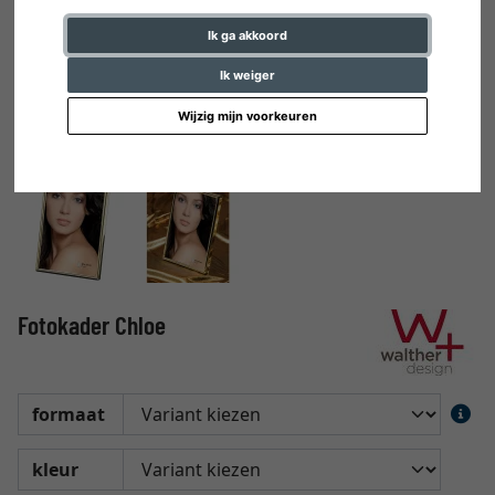
Ik ga akkoord
Ik weiger
Wijzig mijn voorkeuren
Fotokader Chloe
formaat
kleur