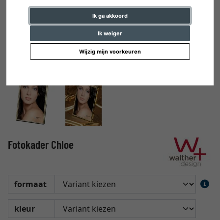
Ik ga akkoord
Ik weiger
Wijzig mijn voorkeuren
Fotokader Chloe
formaat
kleur