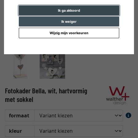
Ik ga akkoord
Ik weiger
Wijzig mijn voorkeuren
Fotokader Bella, wit, hartvormig
met sokkel
formaat
kleur