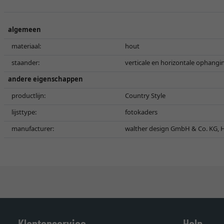
algemeen
materiaal:
hout
staander:
verticale en horizontale ophangi
andere eigenschappen
productlijn:
Country Style
lijsttype:
fotokaders
manufacturer:
walther design GmbH & Co. KG, H
Klantenservice
Help