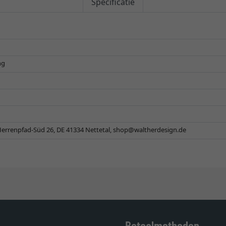
Specificatie
ng
errenpfad-Süd 26, DE 41334 Nettetal,
shop@waltherdesign.de
Betaalmethoden