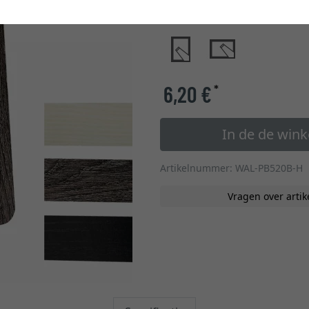
glastype
6,20 €
*
In de de win
Artikelnummer: WAL-PB520B-H
Vragen over artik