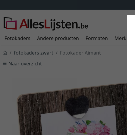
Fotokaders
Andere producten
Formaten
Merken
fotokaders zwart
Fotokader Aimant
Naar overzicht