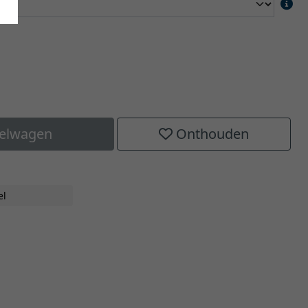
kelwagen
Onthouden
el