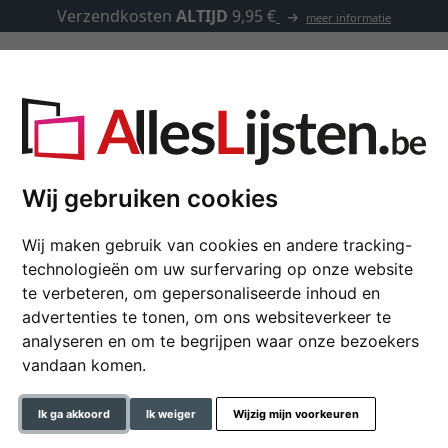
Verzendkosten
ALTIJD
9,95 €
meer informatie
Kaders op maat
Passe-partouts
Toebehoren
Wij gebruiken cookies
Wij maken gebruik van cookies en andere tracking-
Fotokader Aimant
technologieën om uw surfervaring op onze website
te verbeteren, om gepersonaliseerde inhoud en
advertenties te tonen, om ons websiteverkeer te
analyseren en om te begrijpen waar onze bezoekers
formaat
vandaan komen.
kleur
Ik ga akkoord
Ik weiger
Wijzig mijn voorkeuren