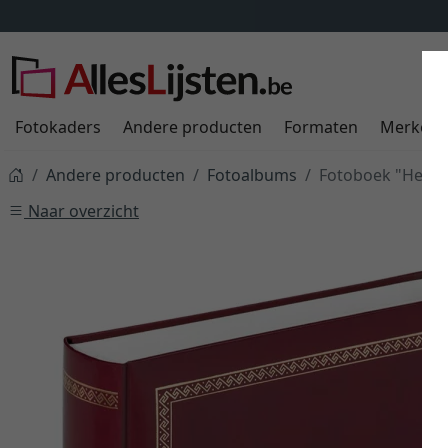
Fotokaders
Andere producten
Formaten
Merken
Andere producten
Fotoalbums
Fotoboek "Het ch
Naar overzicht