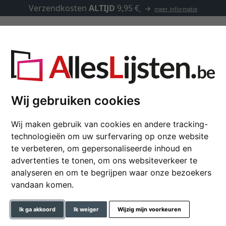
Verzendkosten
ALTIJD
9,95 €
meer informatie
Kaders op maat
Passe-partouts
Toebehoren
ique Dikke" - 100 pagina's, 29x32 cm
Wij gebruiken cookies
Wij maken gebruik van cookies en andere tracking-
Fotoboek "Het chique 
technologieën om uw surfervaring op onze website
te verbeteren, om gepersonaliseerde inhoud en
advertenties te tonen, om ons websiteverkeer te
analyseren en om te begrijpen waar onze bezoekers
formaat
vandaan komen.
kleur
Ik ga akkoord
Ik weiger
Wijzig mijn voorkeuren