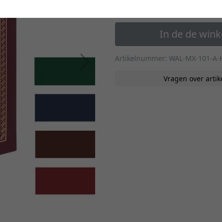
41,30 €
*
In de de win
Artikelnummer: WAL-MX-101-A-
Verder
Vragen over artik