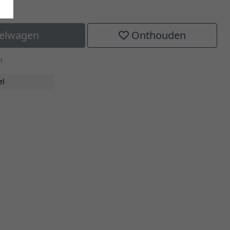
kelwagen
Onthouden
H
el