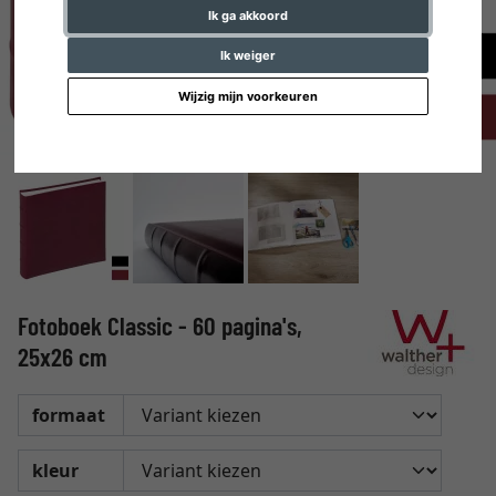
Ik ga akkoord
Ik weiger
Wijzig mijn voorkeuren
Fotoboek Classic - 60 pagina's,
25x26 cm
formaat
kleur