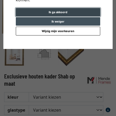
Ik ga akkoord
Ik weiger
Wijzig mijn voorkeuren
Exclusieve houten kader Shab op
maat
kleur
glastype