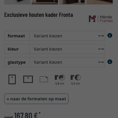
Exclusieve houten kader Fronta
formaat
kleur
glastype
0,8 cm
0,9 cm
» naar de formaten op maat
167,80 €
*
vanaf