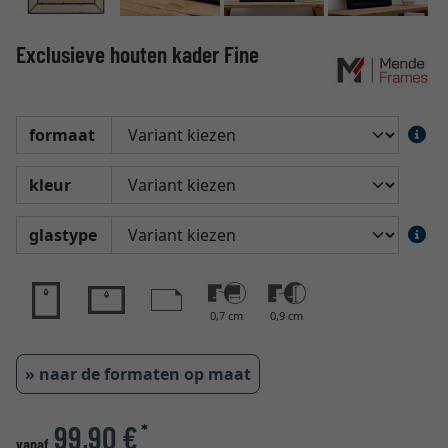
Exclusieve houten kader Fine
formaat
kleur
glastype
0,7 cm
0,9 cm
» naar de formaten op maat
99,90 €
*
vanaf