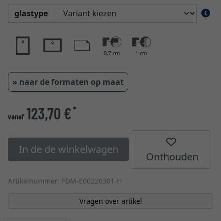
glastype
0,7 cm
1 cm
» naar de formaten op maat
123,70 €
*
vanaf
In de de winkelwagen
Onthouden
Artikelnummer: FDM-E00220301-H
Vragen over artikel