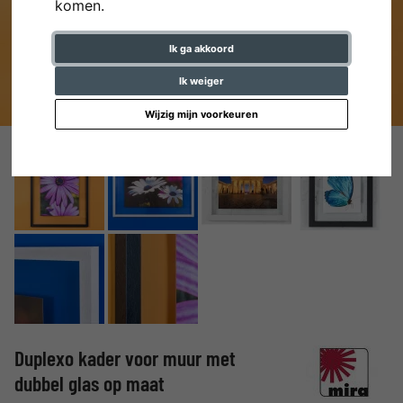
komen.
Ik ga akkoord
Ik weiger
Wijzig mijn voorkeuren
Duplexo kader voor muur met
dubbel glas op maat