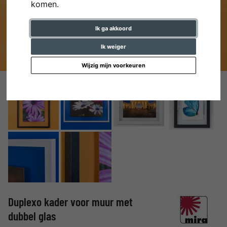
komen.
Ik ga akkoord
Ik weiger
Wijzig mijn voorkeuren
Duplexo kader voor muur met
dubbel glas