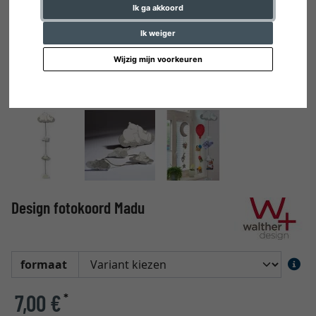
Ik ga akkoord
Ik weiger
Wijzig mijn voorkeuren
Design fotokoord Madu
formaat
7,00 €
*