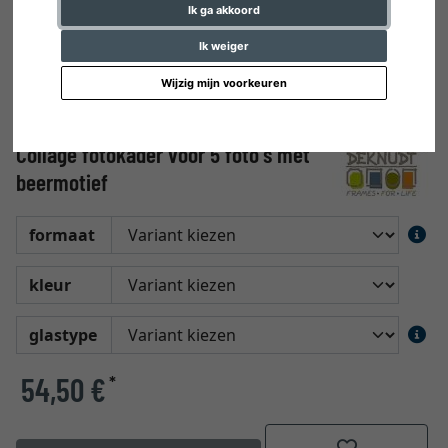
Ik ga akkoord
Ik weiger
Wijzig mijn voorkeuren
Collage fotokader voor 5 foto's met
beermotief
formaat
kleur
glastype
54,50 €
*