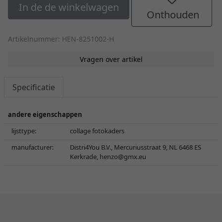
In de de winkelwagen
Onthouden
Artikelnummer: HEN-8251002-H
Vragen over artikel
Specificatie
andere eigenschappen
lijsttype:
collage fotokaders
manufacturer:
Distri4You B.V., Mercuriusstraat 9, NL 6468 ES
Kerkrade,
henzo@gmx.eu