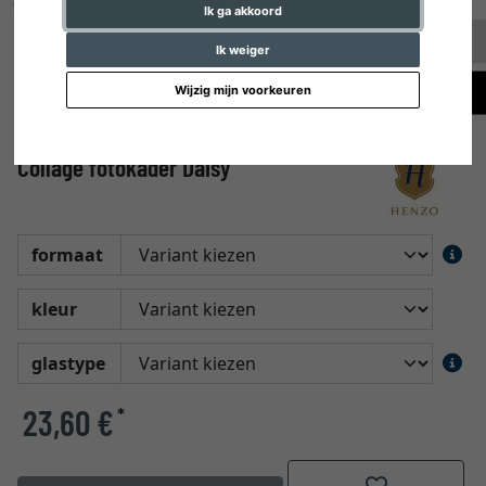
Ik ga akkoord
Ik weiger
Wijzig mijn voorkeuren
Collage fotokader Daisy
formaat
kleur
glastype
23,60 €
*