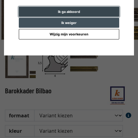
Ik ga akkoord
Ik weiger
Wijzig mijn voorkeuren
Barokkader Bilbao
formaat
kleur