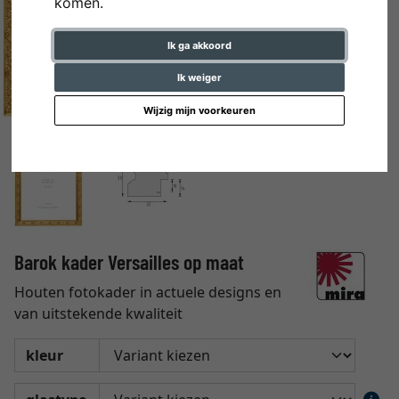
komen.
Ik ga akkoord
Ik weiger
Wijzig mijn voorkeuren
Barok kader Versailles op maat
Houten fotokader in actuele designs en
van uitstekende kwaliteit
kleur