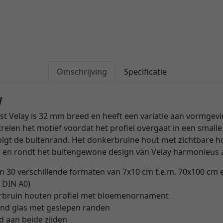
Omschrijving
Specificatie
y
lijst Velay is 32 mm breed en heeft een variatie aan vormgev
relen het motief voordat het profiel overgaat in een smalle
lgt de buitenrand. Het donkerbruine hout met zichtbare ho
t en rondt het buitengewone design van Velay harmonieus 
n 30 verschillende formaten van 7x10 cm t.e.m. 70x100 cm e
 DIN A0)
bruin houten profiel met bloemenornament
rend glas met geslepen randen
 aan beide zijden