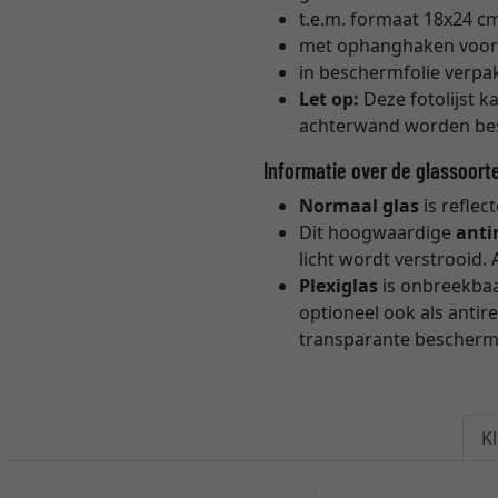
t.e.m. formaat 18x24 c
met ophanghaken voor 
in beschermfolie verpa
Let op:
Deze fotolijst k
achterwand worden bes
Informatie over de glassoort
Normaal glas
is reflec
Dit hoogwaardige
anti
licht wordt verstrooid. 
Plexiglas
is onbreekbaar
optioneel ook als antir
transparante beschermf
K