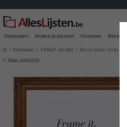
Fotokaders
Andere producten
Formaten
Merken
Formaten
14,8x21 cm (A5)
Barok kader Velay
Naar overzicht