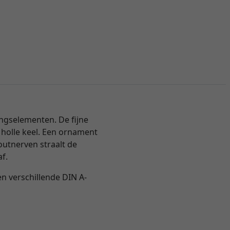
ingselementen. De fijne
 holle keel. Een ornament
utnerven straalt de
af.
n verschillende DIN A-