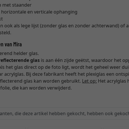
m met staander
horizontale en verticale ophanging
kt
an ook als lege lijst (zonder glas en zonder achterwand) of al
teld.
en van Mira
terend helder glas.
reflecterende glas
is aan één zijde geëtst, waardoor het op
Als het glas direct op de foto ligt, wordt het geheel weer dui
 acrylglas. Bij deze fabrikant heeft het plexiglas een ontsp
eflecterend glas kan worden gebruikt.
Let op:
Het acrylglas 
olie, die kan worden verwijderd.
lanten, die deze artikel hebben gekocht, hebben ook gekoch