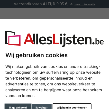
Verzendkosten
ALTIJD
9,95 €
meer informatie
Kaders op maat
Passe-partouts
Toebehoren
Wij gebruiken cookies
Barok kader Velay
Wij maken gebruik van cookies en andere tracking-
technologieën om uw surfervaring op onze website
te verbeteren, om gepersonaliseerde inhoud en
advertenties te tonen, om ons websiteverkeer te
formaat
analyseren en om te begrijpen waar onze bezoekers
vandaan komen.
kleur
Ik ga akkoord
Ik weiger
Wijzig mijn voorkeuren