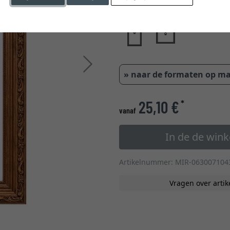
glastype
Verder
» naar de formaten op m
25,10 €
*
vanaf
In de de win
Artikelnummer: MIR-063007104
Vragen over artik