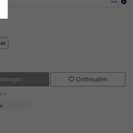
aat
kelwagen
Onthouden
3-H
el