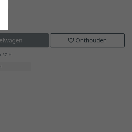
aat
kelwagen
Onthouden
0-SZ-H
el