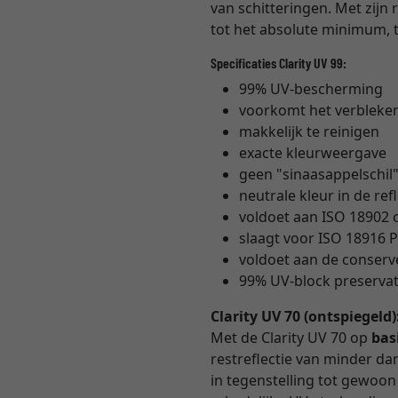
van schitteringen. Met zijn 
tot het absolute minimum, t
Specificaties Clarity UV 99:
99% UV-bescherming
voorkomt het verbleke
makkelijk te reinigen
exacte kleurweergave
geen "sinaasappelschil
neutrale kleur in de ref
voldoet aan ISO 18902
slaagt voor ISO 18916 P
voldoet aan de conser
99% UV-block preservati
Clarity UV 70 (ontspiegeld)
Met de Clarity UV 70 op
bas
restreflectie van minder dan 
in tegenstelling tot gewoon m