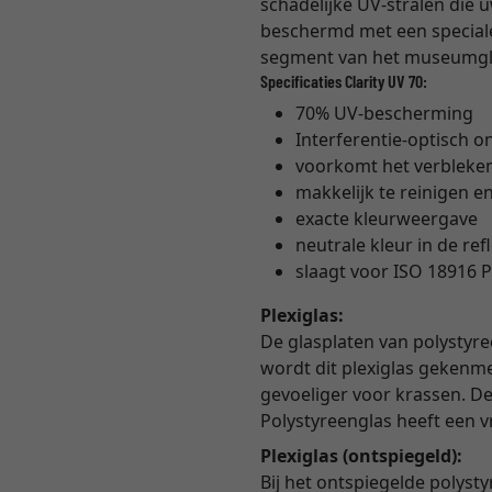
schadelijke UV-stralen die 
beschermd met een speciale 
segment van het museumglas
Specificaties Clarity UV 70:
70% UV-bescherming
Interferentie-optisch o
voorkomt het verbleke
makkelijk te reinigen en
exacte kleurweergave
neutrale kleur in de ref
slaagt voor ISO 18916 P
Plexiglas:
De glasplaten van polystyre
wordt dit plexiglas gekenme
gevoeliger voor krassen. De 
Polystyreenglas heeft een 
Plexiglas (ontspiegeld):
Bij het ontspiegelde polyst