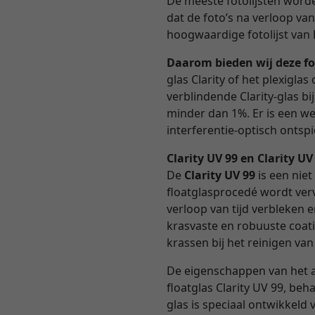
De meeste fotolijsten worden
dat de foto’s na verloop va
hoogwaardige fotolijst van 
Daarom bieden wij deze fo
glas Clarity of het plexigl
verblindende Clarity-glas b
minder dan 1%. Er is een we
interferentie-optisch ontspie
Clarity UV 99 en Clarity U
De
Clarity UV 99
is een niet
floatglasprocedé wordt verv
verloop van tijd verbleken 
krasvaste en robuuste coati
krassen bij het reinigen van
De eigenschappen van het 
floatglas Clarity UV 99, beh
glas is speciaal ontwikkel