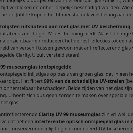
 dagelijks blootgesteld aan het energierijke zonlicht, wat e
n tijd verbleken en onherroepelijk beschadigd worden. Wie 
Larson-Juhl te kopen, hecht meestal ook veel belang aan de
tolijsten uitsluitend aan met glas met UV-bescherming.
as dat al een zeer hoge UV-bescherming biedt. Naast de hoge
ijna onzichtbaar en reduceert het de restreflecties tot een
reld van verschil tussen gewoon mat antireflecterend glas 
gelde Clarity. U zult versteld staan!
V 99 museumglas (ontspiegeld):
 ontspiegeld inlijstlgas op basis van groen glas, dat in een
aardigd. Het filtert
99% van de schadelijke UV-stralen
(be
en onherstelbaar beschadigen. Beide zijden van het glas zijn
ng. U hoeft zich dus geen zorgen te maken over speciale r
 het glas.
antireflecterende
Clarity UV 99 museumglas
zijn vrijwel id
alve dat het een
interferentie-optisch ontspiegeld glas i
d voor conserverende inlijsting en combineert UV-beschermi