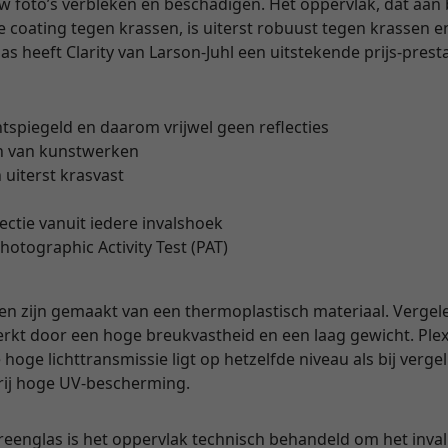
uw foto’s verbleken en beschadigen. Het oppervlak, dat aan
coating tegen krassen, is uiterst robuust tegen krassen en
 heeft Clarity van Larson-Juhl een uitstekende prijs-prest
ntspiegeld en daarom vrijwel geen reflecties
n van kunstwerken
 uiterst krasvast
lectie vanuit iedere invalshoek
hotographic Activity Test (PAT)
en zijn gemaakt van een thermoplastisch materiaal. Vergel
rkt door een hoge breukvastheid en een laag gewicht. Plexi
hoge lichttransmissie ligt op hetzelfde niveau als bij verge
vrij hoge UV-bescherming.
yreenglas is het oppervlak technisch behandeld om het invall