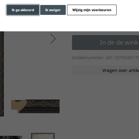
» naar de formaten op m
Ik ga akkoord
Ik weiger
Wijzig mijn voorkeuren
70,90 €
*
vanaf
Verder
In de de win
Artikelnummer: AIC-337593D17
Vragen over artik