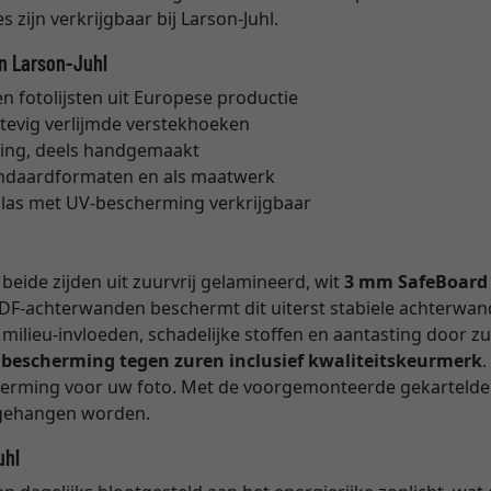
 zijn verkrijgbaar bij Larson-Juhl.
an Larson-Juhl
 fotolijsten uit Europese productie
stevig verlijmde verstekhoeken
ing, deels handgemaakt
tandaardformaten en als maatwerk
glas met UV-bescherming verkrijgbaar
eide zijden uit zuurvrij gelamineerd, wit
3 mm SafeBoard
DF-achterwanden beschermt dit uiterst stabiele achterwan
milieu-invloeden, schadelijke stoffen en aantasting door z
e bescherming tegen zuren inclusief kwaliteitskeurmerk
cherming voor uw foto. Met de voorgemonteerde gekartelde 
opgehangen worden.
uhl