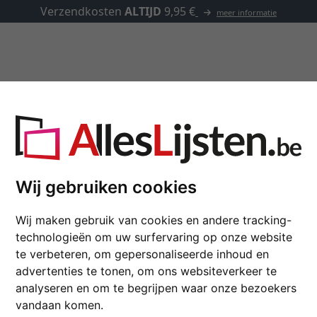
Kaders op maat
Passe-partouts
Toebehoren
IS ornament 2,5 op maat
Wij gebruiken cookies
Barok kader MAREIS 
Wij maken gebruik van cookies en andere tracking-
technologieën om uw surfervaring op onze website
kleur
te verbeteren, om gepersonaliseerde inhoud en
advertenties te tonen, om ons websiteverkeer te
glastype
analyseren en om te begrijpen waar onze bezoekers
vandaan komen.