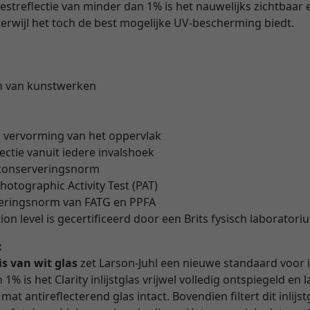
restreflectie van minder dan 1% is het nauwelijks zichtbaar 
erwijl het toch de best mogelijke UV-bescherming biedt.
n van kunstwerken
" vervorming van het oppervlak
lectie vanuit iedere invalshoek
 conserveringsnorm
hotographic Activity Test (PAT)
veringsnorm van FATG en PPFA
on level is gecertificeerd door een Brits fysisch laborator
:
is van wit glas
zet Larson-Juhl een nieuwe standaard voor i
1% is het Clarity inlijstglas vrijwel volledig ontspiegeld en
at antireflecterend glas intact. Bovendien filtert dit inlijs