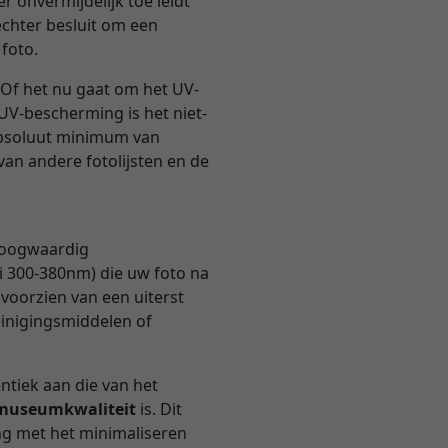
r onvermijdelijk toe leidt
echter besluit om een
 foto.
Of het nu gaat om het UV-
 UV-bescherming is het niet-
 absoluut minimum van
van andere fotolijsten en de
 hoogwaardig
i 300-380nm) die uw foto na
 voorzien van een uiterst
einigingsmiddelen of
entiek aan die van het
n museumkwaliteit
is. Dit
ng met het minimaliseren