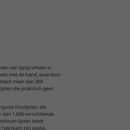
n van lijstprofielen in
 deels met de hand, waardoor
ortiment meer dan 300
ijsten die praktisch geen
ulde fotolijsten, die
er dan 1.600 verschillende
inium lijsten biedt
 fabrikant zijn passe-