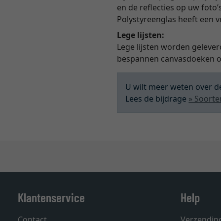
en de reflecties op uw foto’
Polystyreenglas heeft een 
Lege lijsten:
Lege lijsten worden gelever
bespannen canvasdoeken of
U wilt meer weten over de
Lees de bijdrage
» Soorte
Klantenservice
Help
Contact
Verzendin