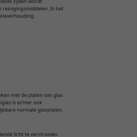
 beide zijden wordt
 reinigingsmiddelen. In het
atieverhouding.
eken met de platen van glas
glas is echter ook
lijkbare normale glasplaten.
ende licht te verstrooien