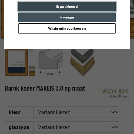
Ik ga akkoord
Ik weiger
Wijzig mijn voorkeuren
Barok kader MAREIS 3,8 op maat
kleur
glastype