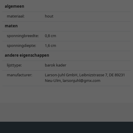
algemeen
materiaal:
hout
maten
sponningbreedte:
0,8 cm
sponningdiepte:
1,6 cm
andere eigenschappen
lijsttype:
barok kader
manufacturer:
Larson-Juhl GmbH, Leibnizstrasse 7, DE 89231
Neu-Ulm,
larsonjuhl@gmx.com