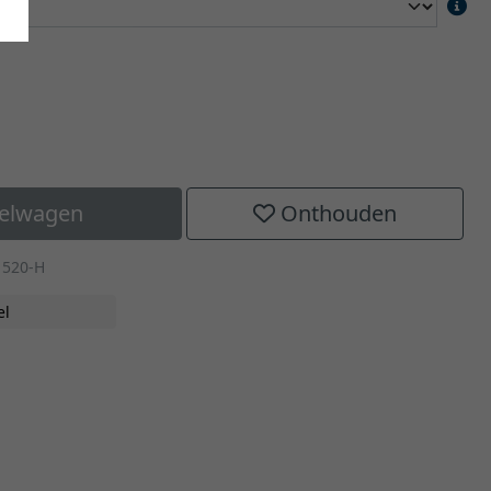
kelwagen
Onthouden
1520-H
el