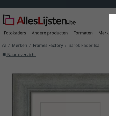
Fotokaders
Andere producten
Formaten
Merken
Merken
Frames Factory
Barok kader Isa
Naar overzicht