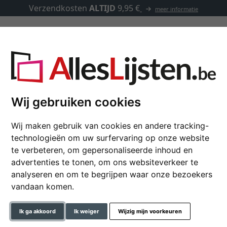
Verzendkosten
ALTIJD
9,95 €
meer informatie
Kaders op maat
Passe-partouts
Toebehoren
Wij gebruiken cookies
Wij maken gebruik van cookies en andere tracking-
Barok kader Isa
technologieën om uw surfervaring op onze website
te verbeteren, om gepersonaliseerde inhoud en
advertenties te tonen, om ons websiteverkeer te
analyseren en om te begrijpen waar onze bezoekers
formaat
vandaan komen.
kleur
Ik ga akkoord
Ik weiger
Wijzig mijn voorkeuren