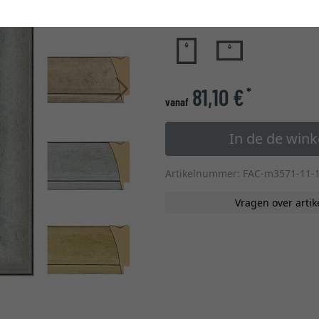
glastype
Verder
81,10 €
*
vanaf
In de de win
Artikelnummer: FAC-m3571-11-
Vragen over artik