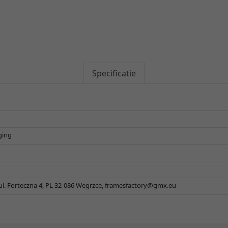
Specificatie
ging
 ul. Forteczna 4, PL 32-086 Wegrzce,
framesfactory@gmx.eu