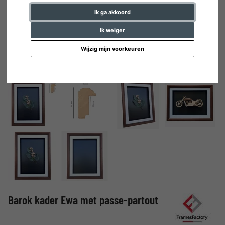
Ik ga akkoord
Ik weiger
Wijzig mijn voorkeuren
Barok kader Ewa met passe-partout