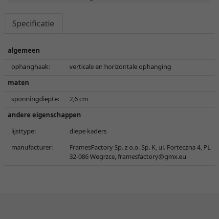
Specificatie
algemeen
ophanghaak:
verticale en horizontale ophanging
maten
sponningdiepte:
2,6 cm
andere eigenschappen
lijsttype:
diepe kaders
manufacturer:
FramesFactory Sp. z o.o. Sp. K, ul. Forteczna 4, PL
32-086 Wegrzce,
framesfactory@gmx.eu