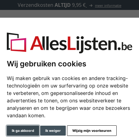
Verzendkosten
ALTIJD
9,95 €
meer informatie
Kaders op maat
Passe-partouts
Toebehoren
Wij gebruiken cookies
Wij maken gebruik van cookies en andere tracking-
Barok kader Eppinge
technologieën om uw surfervaring op onze website
te verbeteren, om gepersonaliseerde inhoud en
advertenties te tonen, om ons websiteverkeer te
analyseren en om te begrijpen waar onze bezoekers
formaat
vandaan komen.
kleur
Ik ga akkoord
Ik weiger
Wijzig mijn voorkeuren