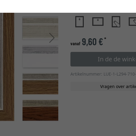
glastype
Verder
9,60 €
*
vanaf
In de de win
Artikelnummer: LUE-1-L294-710
Vragen over artik