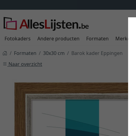
Fotokaders
Andere producten
Formaten
Merken
Formaten
30x30 cm
Barok kader Eppingen
Naar overzicht