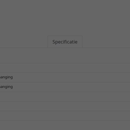
Specificatie
phanging
phanging