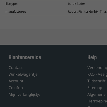
lijsttype:
barok kader
manufacturer:
Robert Richter GmbH, Thara
Klantenservice
Help
Contact
Verzendin
Winkelwagentje
FAQ - Veel
Account
Tijdschrift
Colofon
Sitemap
Mijn verlanglijstje
Algemene 
Herroepin