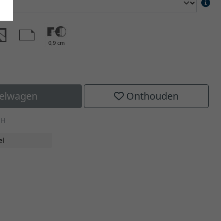
0,9 cm
kelwagen
Onthouden
-H
el