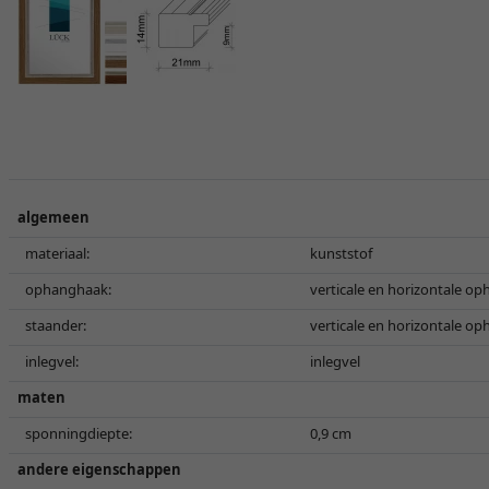
algemeen
materiaal:
kunststof
ophanghaak:
verticale en horizontale o
staander:
verticale en horizontale o
inlegvel:
inlegvel
maten
sponningdiepte:
0,9 cm
andere eigenschappen