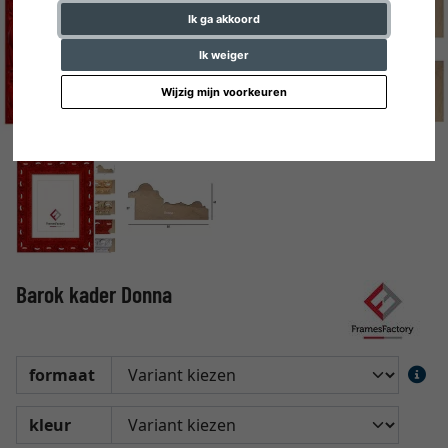
Ik ga akkoord
Ik weiger
Wijzig mijn voorkeuren
Barok kader Donna
formaat
kleur