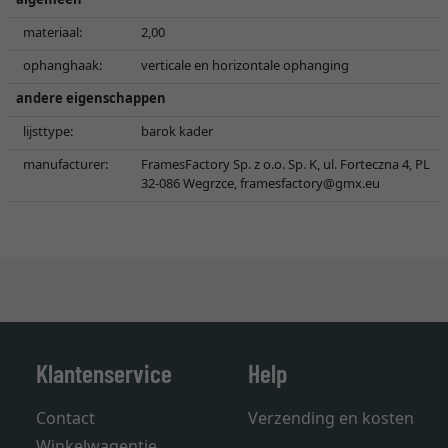
materiaal:
2,00
ophanghaak:
verticale en horizontale ophanging
andere eigenschappen
lijsttype:
barok kader
manufacturer:
FramesFactory Sp. z o.o. Sp. K, ul. Forteczna 4, PL
32-086 Wegrzce,
framesfactory@gmx.eu
Klantenservice
Help
Contact
Verzending en kosten
Winkelwagentje