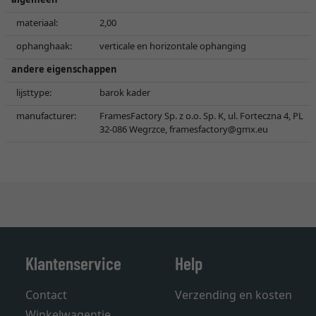
materiaal:
2,00
ophanghaak:
verticale en horizontale ophanging
andere eigenschappen
lijsttype:
barok kader
manufacturer:
FramesFactory Sp. z o.o. Sp. K, ul. Forteczna 4, PL
32-086 Wegrzce,
framesfactory@gmx.eu
Klantenservice
Help
Contact
Verzending en kosten
Winkelwagentje