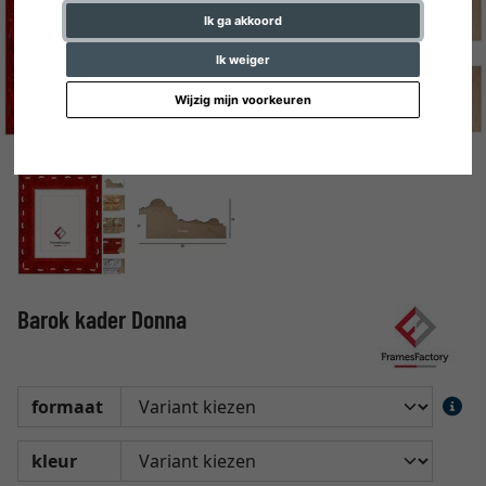
Ik ga akkoord
Ik weiger
Wijzig mijn voorkeuren
Barok kader Donna
formaat
kleur