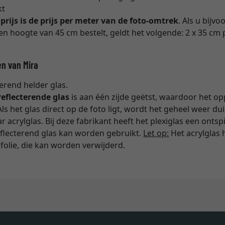
kt
n
prijs is de prijs per meter van de foto-omtrek
. Als u bij
n hoogte van 45 cm bestelt, geldt het volgende: 2 x 35 cm p
en van Mira
terend helder glas.
reflecterende glas
is aan één zijde geëtst, waardoor het op
Als het glas direct op de foto ligt, wordt het geheel weer dui
 acrylglas. Bij deze fabrikant heeft het plexiglas een ontsp
eflecterend glas kan worden gebruikt.
Let op:
Het acrylglas 
olie, die kan worden verwijderd.