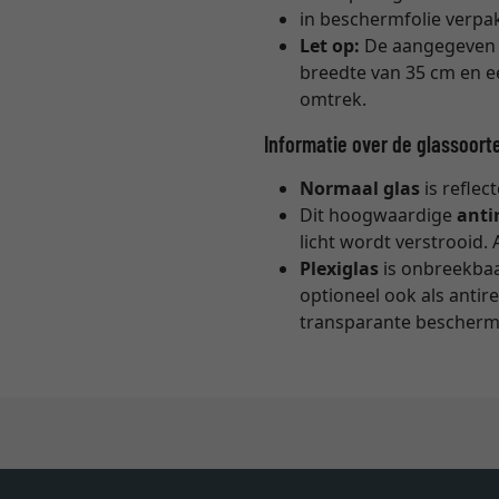
in beschermfolie verpa
Let op:
De aangegeve
breedte van 35 cm en ee
omtrek.
Informatie over de glassoort
Normaal glas
is reflec
Dit hoogwaardige
anti
licht wordt verstrooid. 
Plexiglas
is onbreekbaar
optioneel ook als antir
transparante beschermf