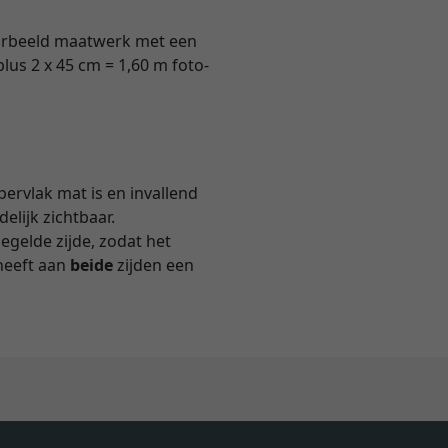
voorbeeld maatwerk met een
lus 2 x 45 cm = 1,60 m foto-
pervlak mat is en invallend
delijk zichtbaar.
iegelde zijde, zodat het
heeft aan
beide
zijden een