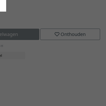
kelwagen
Onthouden
-H
el