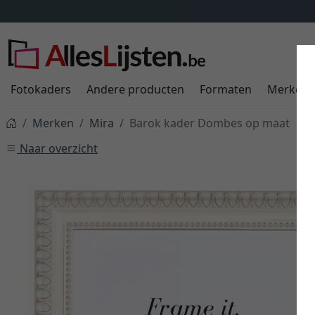
Fotokaders
Andere producten
Formaten
Merken
Merken
Mira
Barok kader Dombes op maat
Naar overzicht