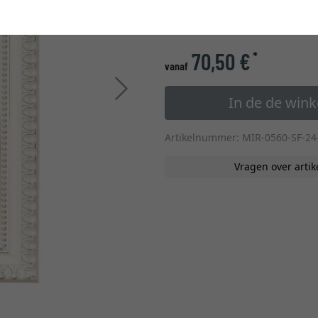
70,50 €
*
vanaf
Verder
In de de win
Artikelnummer: MIR-0560-SF-24
Vragen over artik