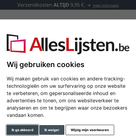
Verzendkosten
ALTIJD
9,95 €
meer informatie
Kaders op maat
Passe-partouts
Toebehoren
Wij gebruiken cookies
Wij maken gebruik van cookies en andere tracking-
Barok kader Dombes 
technologieën om uw surfervaring op onze website
te verbeteren, om gepersonaliseerde inhoud en
advertenties te tonen, om ons websiteverkeer te
kleur
analyseren en om te begrijpen waar onze bezoekers
vandaan komen.
glastype
Ik ga akkoord
Ik weiger
Wijzig mijn voorkeuren