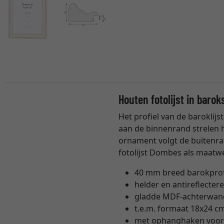
Houten fotolijst in baro
Het profiel van de barokli
aan de binnenrand strelen h
ornament volgt de buitenrand
fotolijst Dombes als maatwe
40 mm breed barokprofie
helder en antireflecte
gladde MDF-achterwand
t.e.m. formaat 18x24 c
met ophanghaken voor 