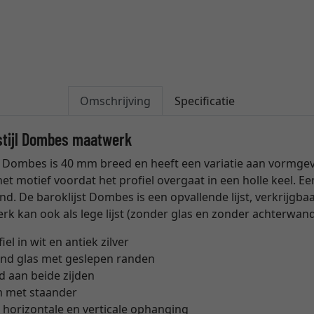
Omschrijving
Specificatie
kstijl Dombes maatwerk
jst Dombes is 40 mm breed en heeft een variatie aan vormge
et motief voordat het profiel overgaat in een holle keel. E
. De baroklijst Dombes is een opvallende lijst, verkrijgbaar 
rk kan ook als lege lijst (zonder glas en zonder achterwan
l in wit en antiek zilver
rend glas met geslepen randen
 aan beide zijden
m met staander
horizontale en verticale ophanging