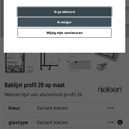
Ik ga akkoord
Ik weiger
Wijzig mijn voorkeuren
Baklijst profil 26 op maat
Nielsen lijst van aluminium profil 26
kleur
glastype