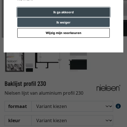
Ik ga akkoord
Ik weiger
Wijzig mijn voorkeuren
Baklijst profil 230
Nielsen lijst van aluminium profil 230
formaat
kleur