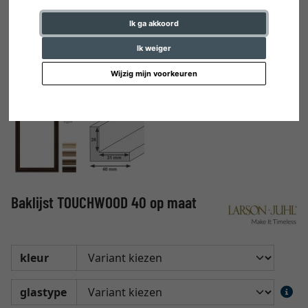
Ik ga akkoord
Ik weiger
Wijzig mijn voorkeuren
Baklijst TOUCHWOOD 40 op maat
kleur
glastype